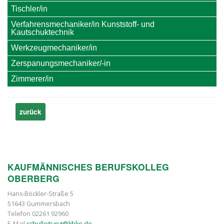
Tischler/in
Verfahrensmechaniker/in Kunststoff- und
Kautschuktechnik
Werkzeugmechaniker/in
Zerspanungsmechaniker/-in
Zimmerer/in
zurück
KAUFMÄNNISCHES BERUFSKOLLEG
OBERBERG
Hans-Böckler-Straße 5
51643 Gummersbach
Telefon 02261 92960
E-Mail
schulleitung@kbko.de