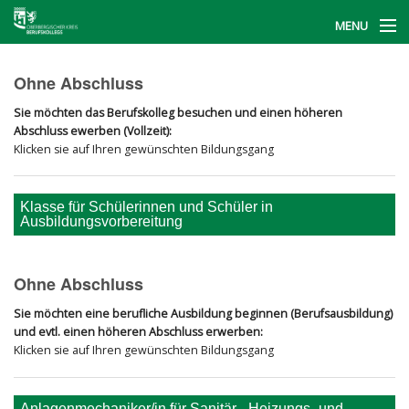
MENU
Start
Ohne Abschluss
Berufskollegs
Sie möchten das Berufskolleg besuchen und einen höheren
Abschluss ewerben (Vollzeit):
BerufsFinder
Klicken sie auf Ihren gewünschten Bildungsgang
Informationstag
Klasse für Schülerinnen und Schüler in
Ausbildungsvorbereitung
Kontakt
Ohne Abschluss
Sie möchten eine berufliche Ausbildung beginnen (Berufsausbildung)
und evtl. einen höheren Abschluss erwerben:
Klicken sie auf Ihren gewünschten Bildungsgang
Anlagenmechaniker/in für Sanitär-, Heizungs- und