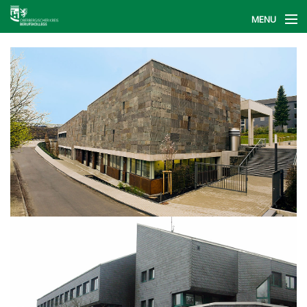
MENU
Start
Berufskollegs
BerufsFinder
Informationstag
Kontakt